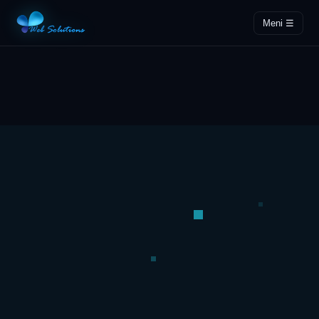
Meni ☰