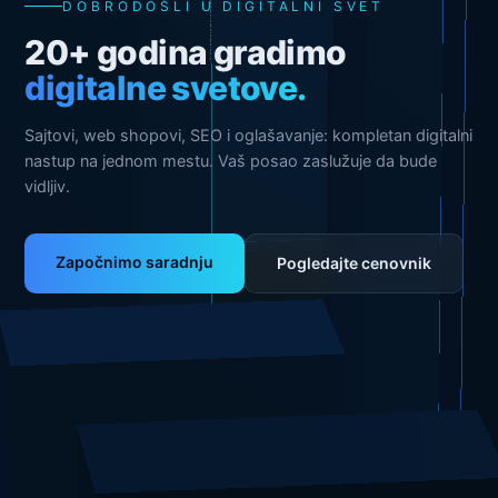
DOBRODOŠLI U DIGITALNI SVET
20+ godina gradimo
digitalne svetove.
Sajtovi, web shopovi, SEO i oglašavanje: kompletan digitalni
nastup na jednom mestu. Vaš posao zaslužuje da bude
vidljiv.
Započnimo saradnju
Pogledajte cenovnik