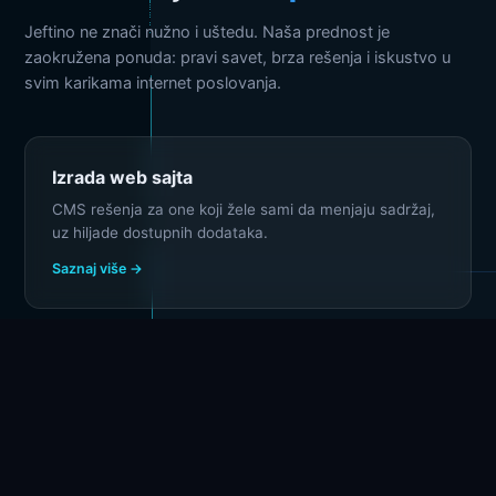
Jeftino ne znači nužno i uštedu. Naša prednost je
zaokružena ponuda: pravi savet, brza rešenja i iskustvo u
svim karikama internet poslovanja.
Izrada web sajta
CMS rešenja za one koji žele sami da menjaju sadržaj,
uz hiljade dostupnih dodataka.
Saznaj više →
Izrada web shopa
Kompletna online prodavnica: dizajn, plaćanje
karticama, dostava, obuka.
Saznaj više →