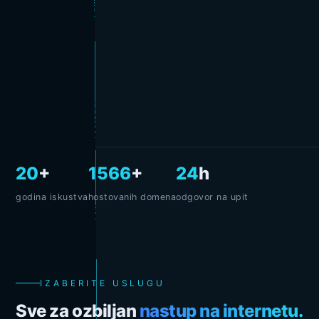
20
+
1624
+
24
h
godina iskustva
hostovanih domena
odgovor na upit
IZABERITE USLUGU
Sve za ozbiljan
nastup na internetu.